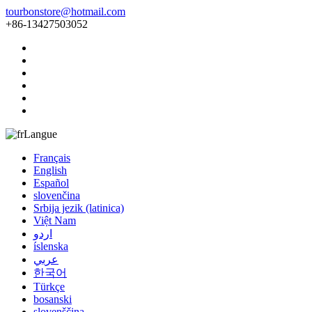
tourbonstore@hotmail.com
+86-13427503052
Langue
Français
English
Español
slovenčina
Srbija jezik (latinica)
Việt Nam
اردو
íslenska
عربي
한국어
Türkçe
bosanski
slovenščina